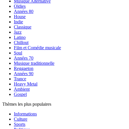
Musique Alternative
Oldies
Années 80
House
Indie
Classique
Jazz
Latino
Chillout
Film et Comédie musicale
Soul
Années 70
Musique traditionnelle
Reggaeton
Années 90
Trance
Heavy Metal
Ambient
Gospel
Thèmes les plus populaires
Informations
Culture
Sports