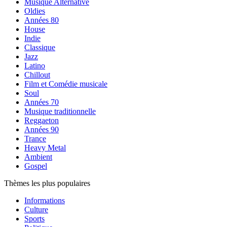
Musique Alternative
Oldies
Années 80
House
Indie
Classique
Jazz
Latino
Chillout
Film et Comédie musicale
Soul
Années 70
Musique traditionnelle
Reggaeton
Années 90
Trance
Heavy Metal
Ambient
Gospel
Thèmes les plus populaires
Informations
Culture
Sports