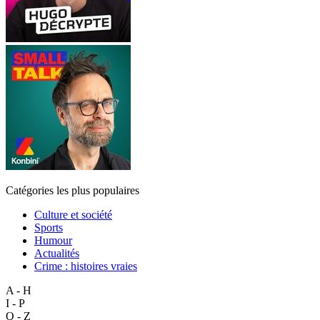
Catégories les plus populaires
Culture et société
Sports
Humour
Actualités
Crime : histoires vraies
A - H
I - P
Q - Z