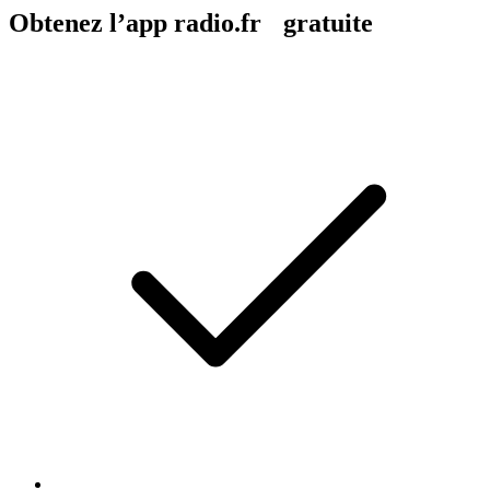
Obtenez l’app radio.fr gratuite