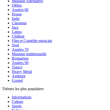
Musique Alternative
Oldies
Années 80
House
Indie
Classique
Jazz
Latino
Chillout
Film et Comédie musicale
Soul
Années 70
Musique traditionnelle
Reggaeton
Années 90
Trance
Heavy Metal
Ambient
Gospel
Thèmes les plus populaires
Informations
Culture
Sports