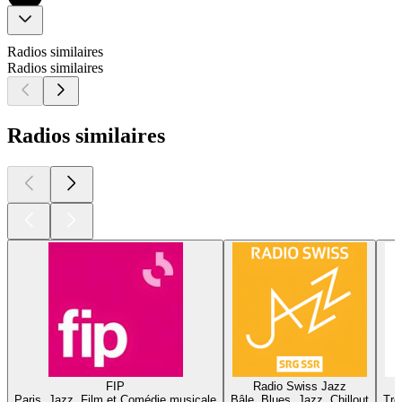
Radios similaires
Radios similaires
Radios similaires
FIP
Radio Swiss Jazz
Paris, Jazz, Film et Comédie musicale
Bâle, Blues, Jazz, Chillout
Tro