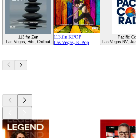
113.fm KPOP
113.fm Zen
Pacific Co
Las Vegas, Hits, Chillout
Las Vegas NV, Jazz
Las Vegas, K-Pop
Les meilleurs
podcasts
Les meilleurs
podcasts
Les meilleurs
podcasts