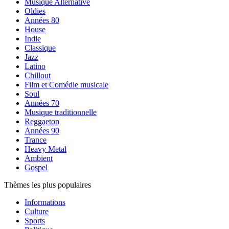
Musique Alternative
Oldies
Années 80
House
Indie
Classique
Jazz
Latino
Chillout
Film et Comédie musicale
Soul
Années 70
Musique traditionnelle
Reggaeton
Années 90
Trance
Heavy Metal
Ambient
Gospel
Thèmes les plus populaires
Informations
Culture
Sports