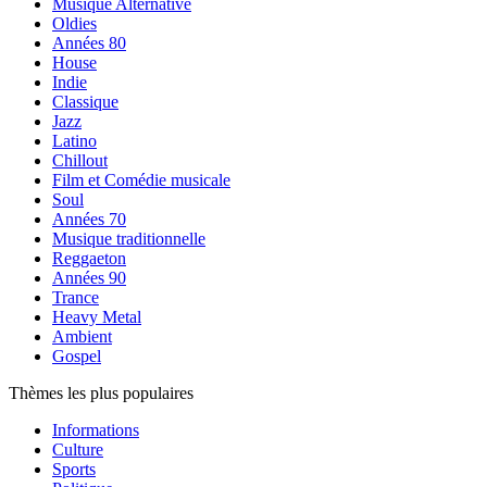
Musique Alternative
Oldies
Années 80
House
Indie
Classique
Jazz
Latino
Chillout
Film et Comédie musicale
Soul
Années 70
Musique traditionnelle
Reggaeton
Années 90
Trance
Heavy Metal
Ambient
Gospel
Thèmes les plus populaires
Informations
Culture
Sports