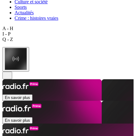
Culture et société
Sports
Actualités
Crime : histoires vraies
A - H
I - P
Q - Z
En savoir plus
En savoir plus