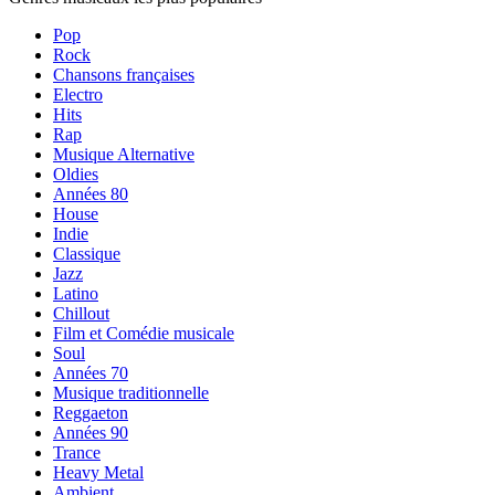
Pop
Rock
Chansons françaises
Electro
Hits
Rap
Musique Alternative
Oldies
Années 80
House
Indie
Classique
Jazz
Latino
Chillout
Film et Comédie musicale
Soul
Années 70
Musique traditionnelle
Reggaeton
Années 90
Trance
Heavy Metal
Ambient