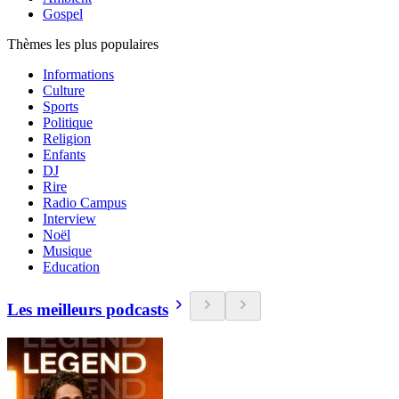
Gospel
Thèmes les plus populaires
Informations
Culture
Sports
Politique
Religion
Enfants
DJ
Rire
Radio Campus
Interview
Noël
Musique
Education
Les meilleurs podcasts