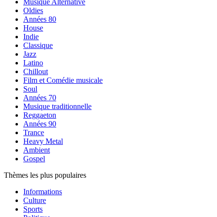
Musique Alternative
Oldies
Années 80
House
Indie
Classique
Jazz
Latino
Chillout
Film et Comédie musicale
Soul
Années 70
Musique traditionnelle
Reggaeton
Années 90
Trance
Heavy Metal
Ambient
Gospel
Thèmes les plus populaires
Informations
Culture
Sports