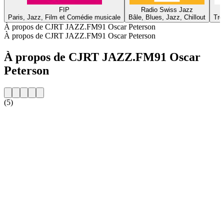
FIP
Radio Swiss Jazz
Paris, Jazz, Film et Comédie musicale
Bâle, Blues, Jazz, Chillout
Tro
À propos de CJRT JAZZ.FM91 Oscar Peterson
À propos de CJRT JAZZ.FM91 Oscar Peterson
À propos de CJRT JAZZ.FM91 Oscar
Peterson
(5)
Site web de la radio