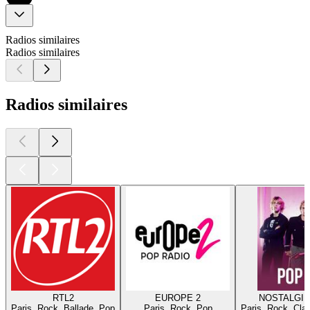
Radios similaires
Radios similaires
Radios similaires
RTL2
EUROPE 2
NOSTALGIE
Paris, Rock, Ballade, Pop
Paris, Rock, Pop
Paris, Rock, Cla