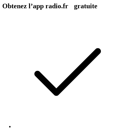
Obtenez l’app radio.fr gratuite