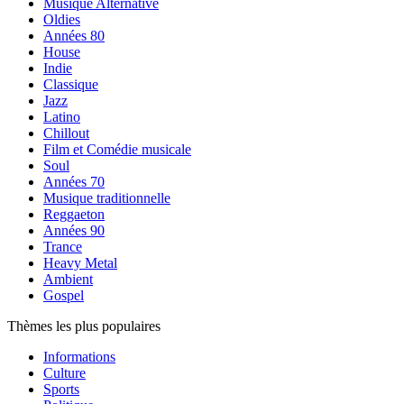
Musique Alternative
Oldies
Années 80
House
Indie
Classique
Jazz
Latino
Chillout
Film et Comédie musicale
Soul
Années 70
Musique traditionnelle
Reggaeton
Années 90
Trance
Heavy Metal
Ambient
Gospel
Thèmes les plus populaires
Informations
Culture
Sports