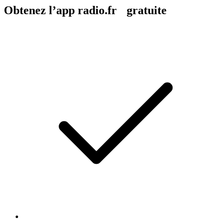
Obtenez l’app radio.fr gratuite