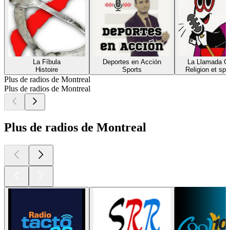
La Fíbula
Deportes en Acción
La Llamada C
Histoire
Sports
Religion et spir
Plus de radios de Montreal
Plus de radios de Montreal
Plus de radios de Montreal