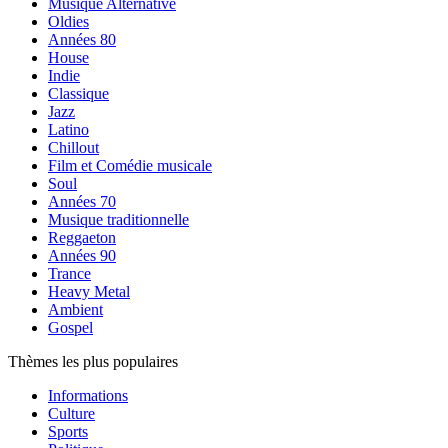
Musique Alternative
Oldies
Années 80
House
Indie
Classique
Jazz
Latino
Chillout
Film et Comédie musicale
Soul
Années 70
Musique traditionnelle
Reggaeton
Années 90
Trance
Heavy Metal
Ambient
Gospel
Thèmes les plus populaires
Informations
Culture
Sports