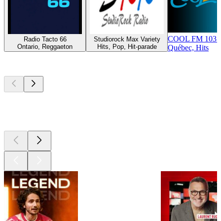
COOL FM 103.
Radio Tacto 66
Studiorock Max Variety
Ontario, Reggaeton
Hits, Pop, Hit-parade
Québec, Hits
Les meilleurs
podcasts
Les meilleurs
podcasts
Les meilleurs
podcasts