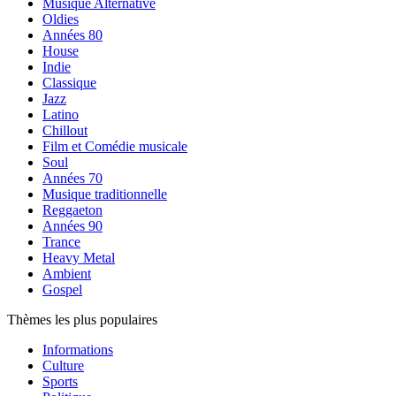
Musique Alternative
Oldies
Années 80
House
Indie
Classique
Jazz
Latino
Chillout
Film et Comédie musicale
Soul
Années 70
Musique traditionnelle
Reggaeton
Années 90
Trance
Heavy Metal
Ambient
Gospel
Thèmes les plus populaires
Informations
Culture
Sports