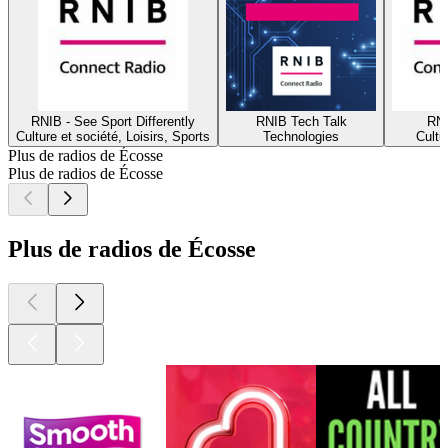
RNIB - See Sport Differently
RNIB Tech Talk
RNI
Culture et société, Loisirs, Sports
Technologies
Cultu
Plus de radios de Écosse
Plus de radios de Écosse
Plus de radios de Écosse