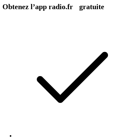
Obtenez l’app radio.fr gratuite