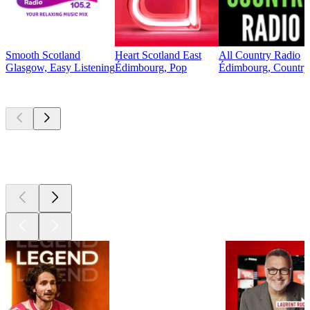
Smooth Scotland
Heart Scotland East
All Country Radio
Glasgow, Easy Listening
Édimbourg, Pop
Édimbourg, Country, 
Les meilleurs
podcasts
Les meilleurs
podcasts
Les meilleurs
podcasts