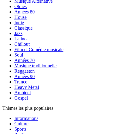
Musique Alternative
Oldies
Années 80
House
Indie
Classique
Jazz
Latino
Chillout
Film et Comédie musicale
Soul
Années 70
Musique traditionnelle
Reggaeton
Années 90
Trance
Heavy Metal
Ambient
Gospel
Thèmes les plus populaires
Informations
Culture
Sports