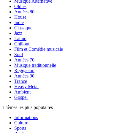
Musique Alternative
Oldies
Années 80
House
Indie
Classique
Jazz
Latino
Chillout
Film et Comédie musicale
Soul
Années 70
Musique traditionnelle
Reggaeton
Années 90
Trance
Heavy Metal
Ambient
Gospel
Thèmes les plus populaires
Informations
Culture
Sports