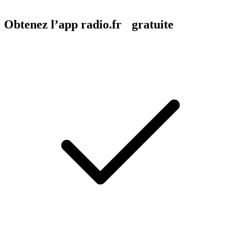
Obtenez l’app radio.fr gratuite