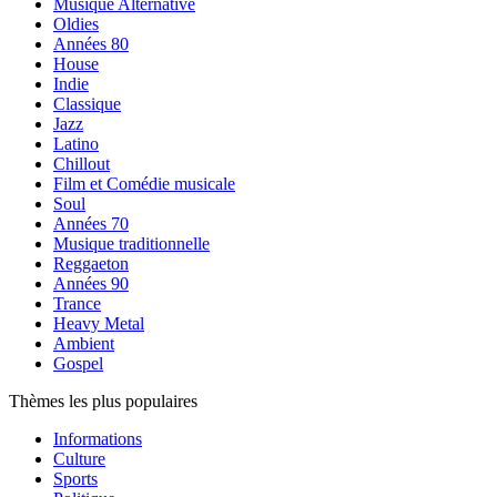
Musique Alternative
Oldies
Années 80
House
Indie
Classique
Jazz
Latino
Chillout
Film et Comédie musicale
Soul
Années 70
Musique traditionnelle
Reggaeton
Années 90
Trance
Heavy Metal
Ambient
Gospel
Thèmes les plus populaires
Informations
Culture
Sports