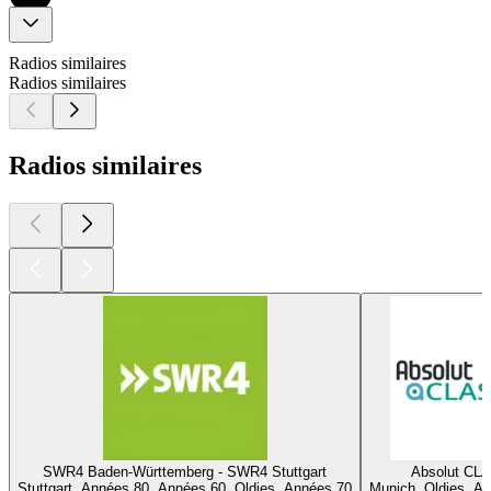
Radios similaires
Radios similaires
Radios similaires
SWR4 Baden-Württemberg - SWR4 Stuttgart
Absolut CL
Stuttgart, Années 80, Années 60, Oldies, Années 70
Munich, Oldies, A