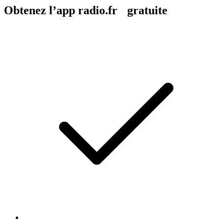
Obtenez l’app radio.fr gratuite