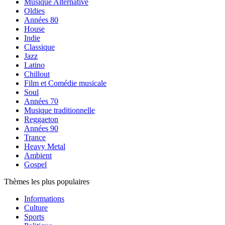
Musique Alternative
Oldies
Années 80
House
Indie
Classique
Jazz
Latino
Chillout
Film et Comédie musicale
Soul
Années 70
Musique traditionnelle
Reggaeton
Années 90
Trance
Heavy Metal
Ambient
Gospel
Thèmes les plus populaires
Informations
Culture
Sports