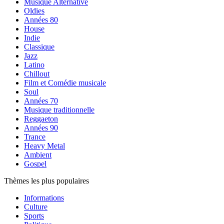
Musique Alternative
Oldies
Années 80
House
Indie
Classique
Jazz
Latino
Chillout
Film et Comédie musicale
Soul
Années 70
Musique traditionnelle
Reggaeton
Années 90
Trance
Heavy Metal
Ambient
Gospel
Thèmes les plus populaires
Informations
Culture
Sports