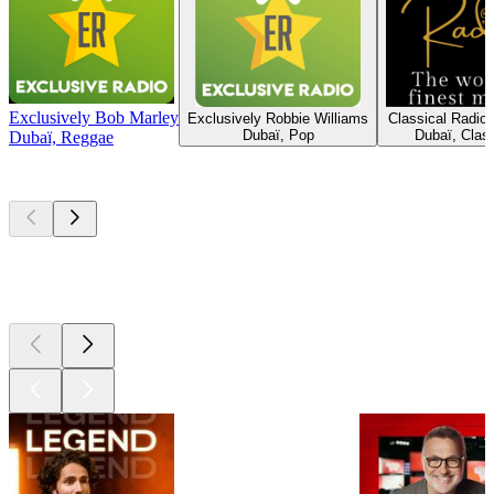
Exclusively Bob Marley
Exclusively Robbie Williams
Classical Radio
Dubaï, Pop
Dubaï, Clas
Dubaï, Reggae
Les meilleurs
podcasts
Les meilleurs
podcasts
Les meilleurs
podcasts