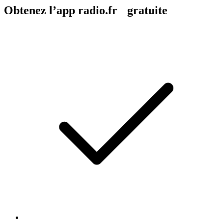
Obtenez l’app radio.fr gratuite