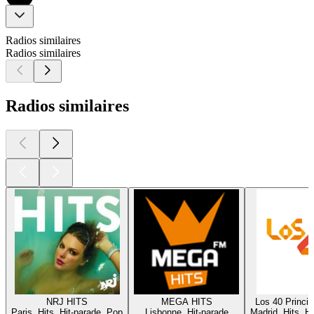
Radios similaires
Radios similaires
Radios similaires
NRJ HITS
MEGA HITS
Los 40 Princi
Paris, Hits, Hit-parade, Pop
Lisbonne, Hit-parade
Madrid, Hits, H