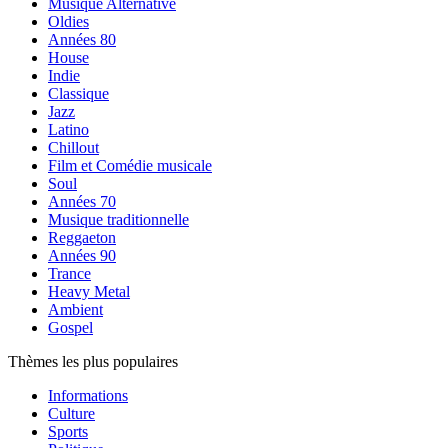
Musique Alternative
Oldies
Années 80
House
Indie
Classique
Jazz
Latino
Chillout
Film et Comédie musicale
Soul
Années 70
Musique traditionnelle
Reggaeton
Années 90
Trance
Heavy Metal
Ambient
Gospel
Thèmes les plus populaires
Informations
Culture
Sports