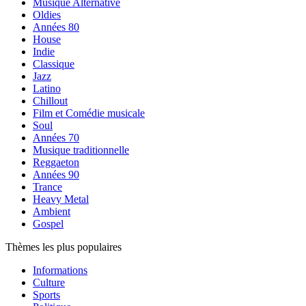
Musique Alternative
Oldies
Années 80
House
Indie
Classique
Jazz
Latino
Chillout
Film et Comédie musicale
Soul
Années 70
Musique traditionnelle
Reggaeton
Années 90
Trance
Heavy Metal
Ambient
Gospel
Thèmes les plus populaires
Informations
Culture
Sports