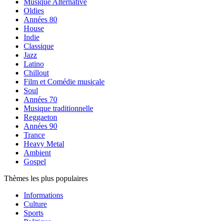
Musique Alternative
Oldies
Années 80
House
Indie
Classique
Jazz
Latino
Chillout
Film et Comédie musicale
Soul
Années 70
Musique traditionnelle
Reggaeton
Années 90
Trance
Heavy Metal
Ambient
Gospel
Thèmes les plus populaires
Informations
Culture
Sports