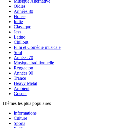
Musique Alternative
Oldies
Années 80
House
Indie
Classique
Jazz
Latino
Chillout
Film et Comédie musicale
Soul
Années 70
Musique traditionnelle
Reggaeton
Années 90
Trance
Heavy Metal
Ambient
Gospel
Thèmes les plus populaires
Informations
Culture
Sports