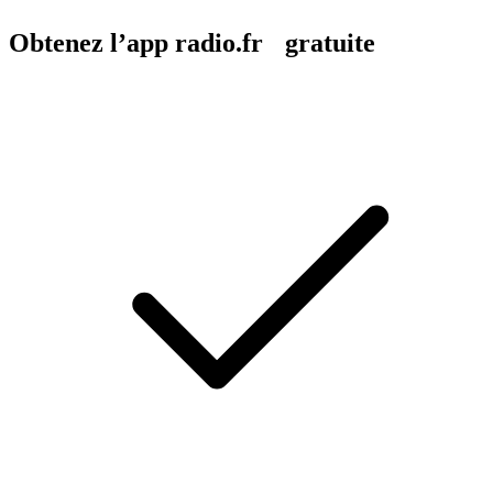
Obtenez l’app radio.fr gratuite