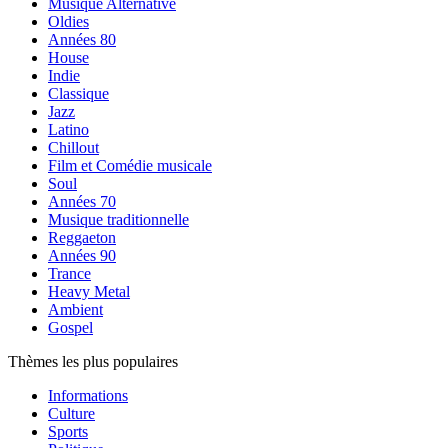
Musique Alternative
Oldies
Années 80
House
Indie
Classique
Jazz
Latino
Chillout
Film et Comédie musicale
Soul
Années 70
Musique traditionnelle
Reggaeton
Années 90
Trance
Heavy Metal
Ambient
Gospel
Thèmes les plus populaires
Informations
Culture
Sports