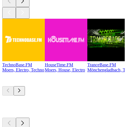
TechnoBase.FM
HouseTime.FM
TranceBase.FM
Moers, Electro, Techno
Moers, House, Electro
Mönchengladbach, Te
Les meilleurs
podcasts
Les meilleurs
podcasts
Les meilleurs
podcasts