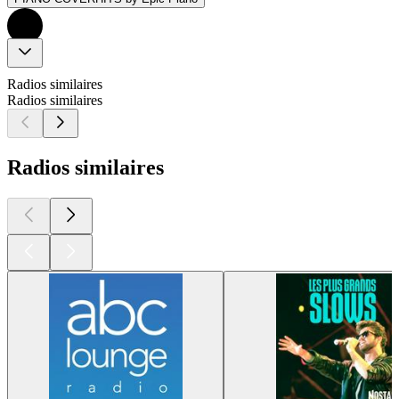
Radios similaires
Radios similaires
Radios similaires