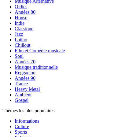
Musique Alternative
Oldies
Années 80
House
Indie
Classique
Jazz
Latino
Chillout
Film et Comédie musicale
Soul
Années 70
Musique traditionnelle
Reggaeton
Années 90
Trance
Heavy Metal
Ambient
Gospel
Thèmes les plus populaires
Informations
Culture
Sports