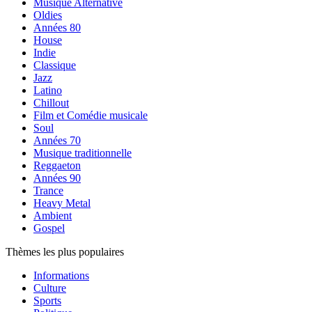
Musique Alternative
Oldies
Années 80
House
Indie
Classique
Jazz
Latino
Chillout
Film et Comédie musicale
Soul
Années 70
Musique traditionnelle
Reggaeton
Années 90
Trance
Heavy Metal
Ambient
Gospel
Thèmes les plus populaires
Informations
Culture
Sports