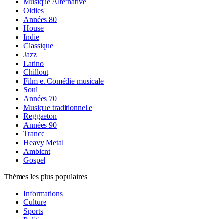
Musique Alternative
Oldies
Années 80
House
Indie
Classique
Jazz
Latino
Chillout
Film et Comédie musicale
Soul
Années 70
Musique traditionnelle
Reggaeton
Années 90
Trance
Heavy Metal
Ambient
Gospel
Thèmes les plus populaires
Informations
Culture
Sports