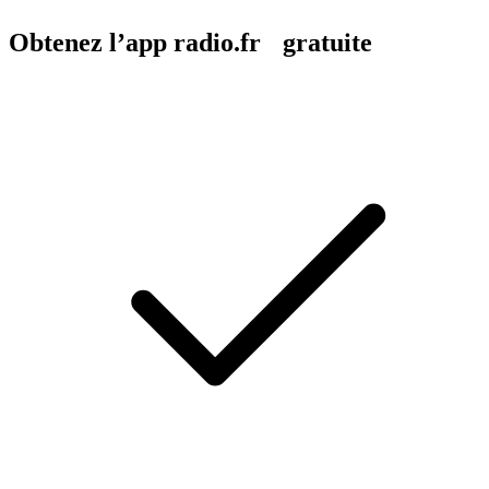
Obtenez l’app radio.fr gratuite