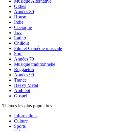
Musique Alternative
Oldies
Années 80
House
Indie
Classique
Jazz
Latino
Chillout
Film et Comédie musicale
Soul
Années 70
Musique traditionnelle
Reggaeton
Années 90
Trance
Heavy Metal
Ambient
Gospel
Thèmes les plus populaires
Informations
Culture
Sports