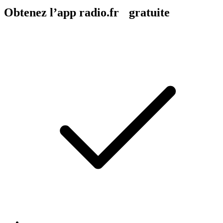
Obtenez l’app radio.fr gratuite