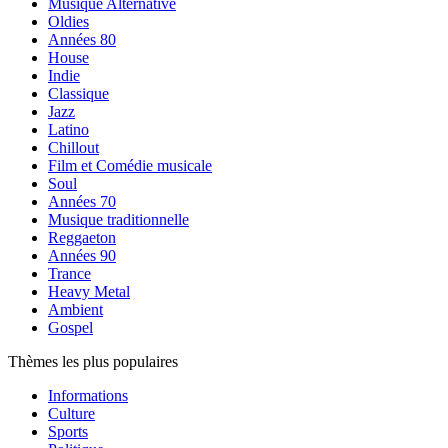
Musique Alternative
Oldies
Années 80
House
Indie
Classique
Jazz
Latino
Chillout
Film et Comédie musicale
Soul
Années 70
Musique traditionnelle
Reggaeton
Années 90
Trance
Heavy Metal
Ambient
Gospel
Thèmes les plus populaires
Informations
Culture
Sports