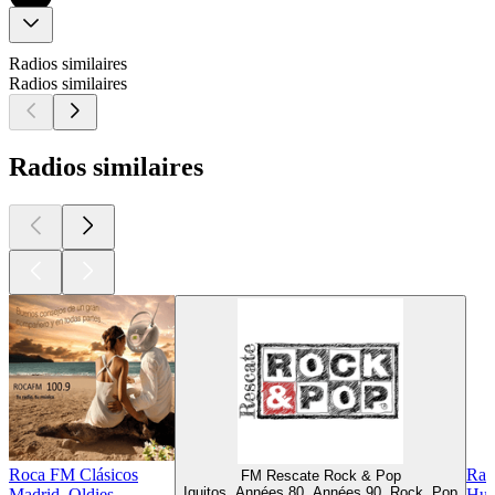
Radios similaires
Radios similaires
Radios similaires
Roca FM Clásicos
Rad
FM Rescate Rock & Pop
Iquitos, Années 80, Années 90, Rock, Pop
Madrid, Oldies
Hue