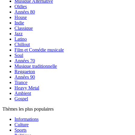
Musique Alternative
Oldies
Années 80
House
Indie
Classique
Jazz
Latino
Chillout
Film et Comédie musicale
Soul
Années 70
Musique traditionnelle
Reggaeton
Années 90
Trance
Heavy Metal
Ambient
Gospel
Thèmes les plus populaires
Informations
Culture
Sports