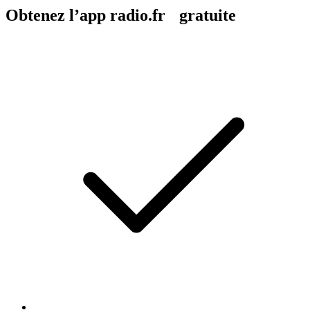
Obtenez l’app radio.fr gratuite