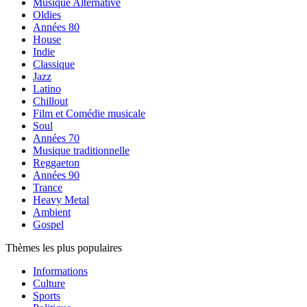
Musique Alternative
Oldies
Années 80
House
Indie
Classique
Jazz
Latino
Chillout
Film et Comédie musicale
Soul
Années 70
Musique traditionnelle
Reggaeton
Années 90
Trance
Heavy Metal
Ambient
Gospel
Thèmes les plus populaires
Informations
Culture
Sports