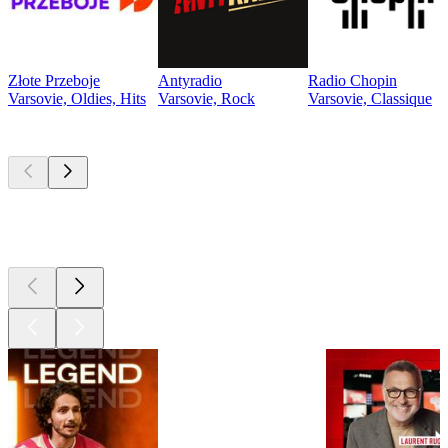
Złote Przeboje
Antyradio
Radio Chopin
Varsovie, Oldies, Hits
Varsovie, Rock
Varsovie, Classique
Les meilleurs
podcasts
Les meilleurs
podcasts
Les meilleurs
podcasts