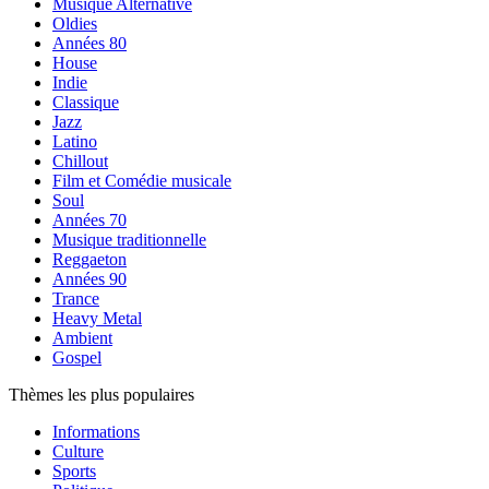
Musique Alternative
Oldies
Années 80
House
Indie
Classique
Jazz
Latino
Chillout
Film et Comédie musicale
Soul
Années 70
Musique traditionnelle
Reggaeton
Années 90
Trance
Heavy Metal
Ambient
Gospel
Thèmes les plus populaires
Informations
Culture
Sports