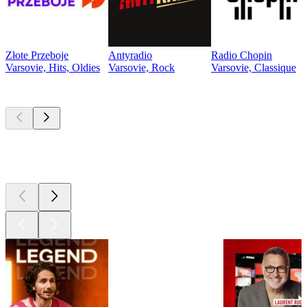
Złote Przeboje
Antyradio
Radio Chopin
Varsovie, Hits, Oldies
Varsovie, Rock
Varsovie, Classique
Les meilleurs
podcasts
Les meilleurs
podcasts
Les meilleurs
podcasts