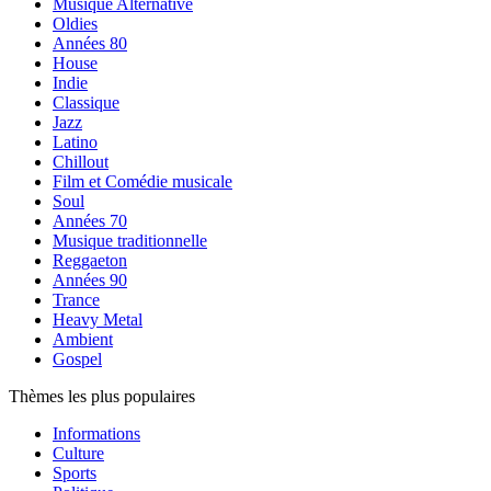
Musique Alternative
Oldies
Années 80
House
Indie
Classique
Jazz
Latino
Chillout
Film et Comédie musicale
Soul
Années 70
Musique traditionnelle
Reggaeton
Années 90
Trance
Heavy Metal
Ambient
Gospel
Thèmes les plus populaires
Informations
Culture
Sports