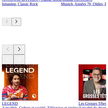
Ismaning, Classic Rock
Munich, Années 70, Oldies, P
Les meilleurs
podcasts
Les meilleurs
podcasts
Les meilleurs
podcasts
LEGEND
Les Grosses Têtes
Actualités, Culture et société, Télévision et cinéma
Actualité du diver