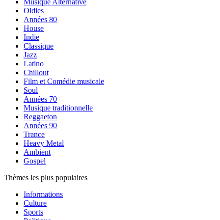
Musique Alternative
Oldies
Années 80
House
Indie
Classique
Jazz
Latino
Chillout
Film et Comédie musicale
Soul
Années 70
Musique traditionnelle
Reggaeton
Années 90
Trance
Heavy Metal
Ambient
Gospel
Thèmes les plus populaires
Informations
Culture
Sports