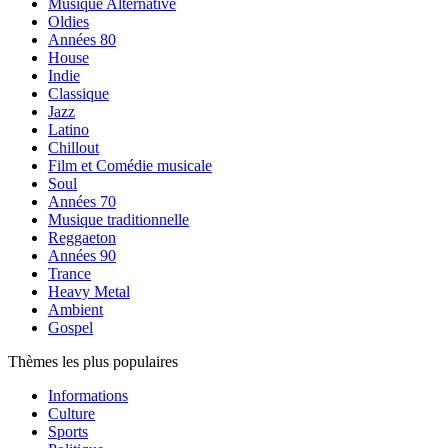
Musique Alternative
Oldies
Années 80
House
Indie
Classique
Jazz
Latino
Chillout
Film et Comédie musicale
Soul
Années 70
Musique traditionnelle
Reggaeton
Années 90
Trance
Heavy Metal
Ambient
Gospel
Thèmes les plus populaires
Informations
Culture
Sports