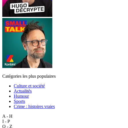
Catégories les plus populaires
Culture et société
Actualités
Humour
Sports
Crime : histoires vraies
A - H
I - P
Q - Z