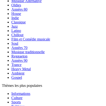
Musique Alternative
Oldies
Années 80
House
Indie
Classique
Jazz
Latino
Chillout
Film et Comédie musicale
Soul
Années 70
Musique traditionnelle
Reggaeton
Années 90
Trance
Heavy Metal
Ambient
Gospel
Thèmes les plus populaires
Informations
Culture
Sports