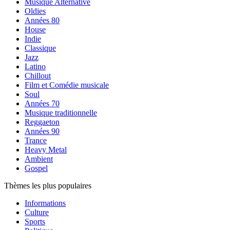
Musique Alternative
Oldies
Années 80
House
Indie
Classique
Jazz
Latino
Chillout
Film et Comédie musicale
Soul
Années 70
Musique traditionnelle
Reggaeton
Années 90
Trance
Heavy Metal
Ambient
Gospel
Thèmes les plus populaires
Informations
Culture
Sports