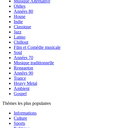
Musique Alternative
Oldies
Années 80
House
Indie
Classique
Jazz
Latino
Chillout
Film et Comédie musicale
Soul
Années 70
Musique traditionnelle
Reggaeton
Années 90
Trance
Heavy Metal
Ambient
Gospel
Thèmes les plus populaires
Informations
Culture
Sports