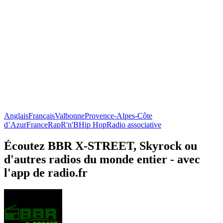
Anglais
Français
Valbonne
Provence-Alpes-Côte
d’Azur
France
Rap
R'n'B
Hip Hop
Radio associative
Écoutez BBR X-STREET, Skyrock ou
d'autres radios du monde entier - avec
l'app de radio.fr