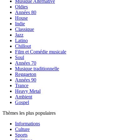
Musique Alternative
Oldies
Années 80
House
Indie
Classique
Jazz
Latino
Chillout
Film et Comédie musicale
Soul
Années 70
Musique traditionnelle
Reggaeton
Années 90
Trance
Heavy Metal
Ambient
Gospel
Thèmes les plus populaires
Informations
Culture
Sports