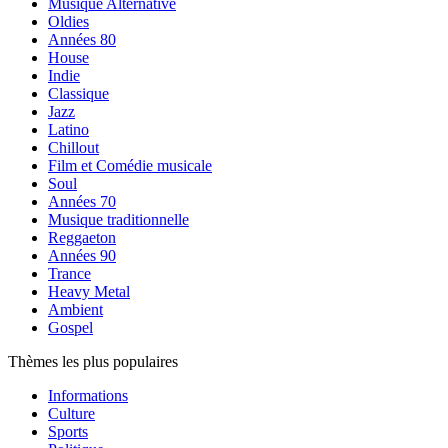
Musique Alternative
Oldies
Années 80
House
Indie
Classique
Jazz
Latino
Chillout
Film et Comédie musicale
Soul
Années 70
Musique traditionnelle
Reggaeton
Années 90
Trance
Heavy Metal
Ambient
Gospel
Thèmes les plus populaires
Informations
Culture
Sports