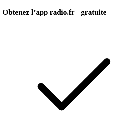
Obtenez l’app radio.fr gratuite