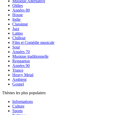
Musique Alternative
Oldies
Années 80
House
Indie
Classique
Jazz
Latino
Chillout
Film et Comédie musicale
Soul
Années 70
Musique traditionnelle
Reggaeton
Années 90
Trance
Heavy Metal
Ambient
Gospel
Thèmes les plus populaires
Informations
Culture
Sports