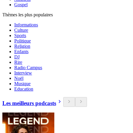
Gospel
Thèmes les plus populaires
Informations
Culture
Sports
Politique
Religion
Enfants
DJ
Rire
Radio Campus
Interview
Noël
Musique
Education
Les meilleurs podcasts