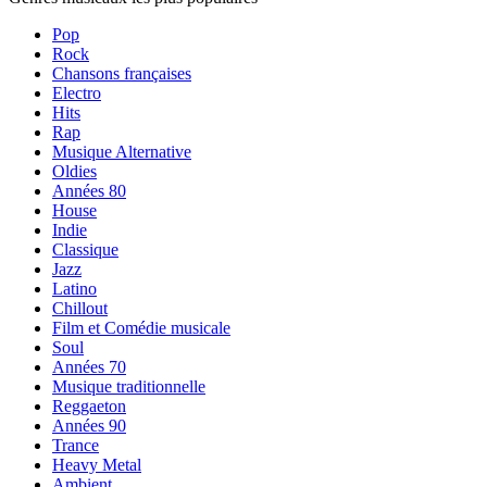
Pop
Rock
Chansons françaises
Electro
Hits
Rap
Musique Alternative
Oldies
Années 80
House
Indie
Classique
Jazz
Latino
Chillout
Film et Comédie musicale
Soul
Années 70
Musique traditionnelle
Reggaeton
Années 90
Trance
Heavy Metal
Ambient