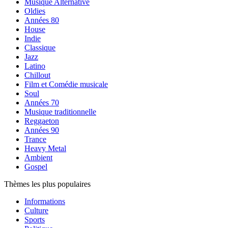
Musique Alternative
Oldies
Années 80
House
Indie
Classique
Jazz
Latino
Chillout
Film et Comédie musicale
Soul
Années 70
Musique traditionnelle
Reggaeton
Années 90
Trance
Heavy Metal
Ambient
Gospel
Thèmes les plus populaires
Informations
Culture
Sports