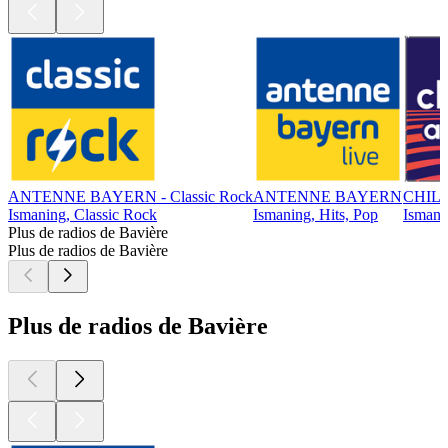
ANTENNE BAYERN - Classic Rock
ANTENNE BAYERN
CHIL
Ismaning, Classic Rock
Ismaning, Hits, Pop
Ismanin
Plus de radios de Bavière
Plus de radios de Bavière
Plus de radios de Bavière