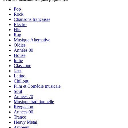
Pop
Rock
Chansons françaises
Electro
Hits
Rap
Musique Alternative
Oldies
Années 80
House
Indie
Classique
Jazz
Latino
Chillout
Film et Comédie musicale
Soul
Années 70
Musique traditionnelle
Reggaeton
Années 90
Trance
Heavy Metal
Ambient