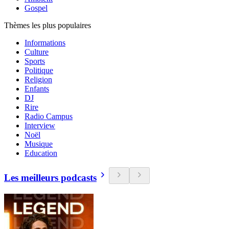
Gospel
Thèmes les plus populaires
Informations
Culture
Sports
Politique
Religion
Enfants
DJ
Rire
Radio Campus
Interview
Noël
Musique
Education
Les meilleurs podcasts