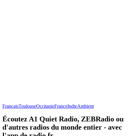
Français
Toulouse
Occitanie
France
Indie
Ambient
Écoutez A1 Quiet Radio, ZEBRadio ou
d'autres radios du monde entier - avec
l'app de radio.fr