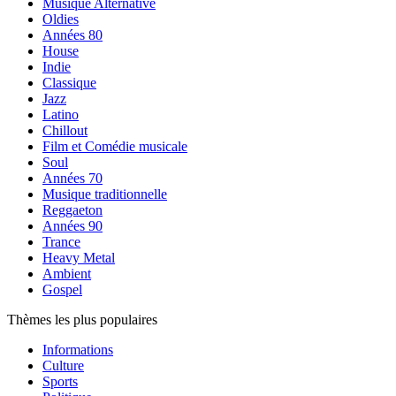
Musique Alternative
Oldies
Années 80
House
Indie
Classique
Jazz
Latino
Chillout
Film et Comédie musicale
Soul
Années 70
Musique traditionnelle
Reggaeton
Années 90
Trance
Heavy Metal
Ambient
Gospel
Thèmes les plus populaires
Informations
Culture
Sports