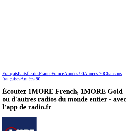
Français
Paris
Île-de-France
France
Années 90
Années 70
Chansons
françaises
Années 80
Écoutez 1MORE French, 1MORE Gold
ou d'autres radios du monde entier - avec
l'app de radio.fr