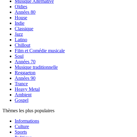
Musique Alternative
Oldies
Années 80
House
Indie
Classique
Jazz
Latino
Chillout
Film et Comédie musicale
Soul
Années 70
Musique traditionnelle
Reggaeton
Années 90
Trance
Heavy Metal
Ambient
Gospel
Thèmes les plus populaires
Informations
Culture
Sports