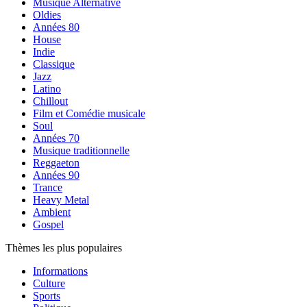
Musique Alternative
Oldies
Années 80
House
Indie
Classique
Jazz
Latino
Chillout
Film et Comédie musicale
Soul
Années 70
Musique traditionnelle
Reggaeton
Années 90
Trance
Heavy Metal
Ambient
Gospel
Thèmes les plus populaires
Informations
Culture
Sports