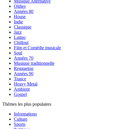
Musique Alternative
Oldies
Années 80
House
Indie
Classique
Jazz
Latino
Chillout
Film et Comédie musicale
Soul
Années 70
Musique traditionnelle
Reggaeton
Années 90
Trance
Heavy Metal
Ambient
Gospel
Thèmes les plus populaires
Informations
Culture
Sports