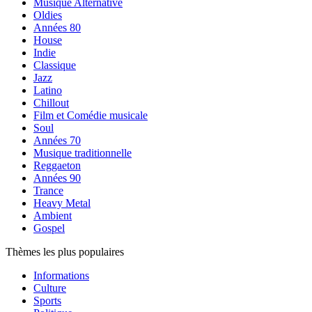
Musique Alternative
Oldies
Années 80
House
Indie
Classique
Jazz
Latino
Chillout
Film et Comédie musicale
Soul
Années 70
Musique traditionnelle
Reggaeton
Années 90
Trance
Heavy Metal
Ambient
Gospel
Thèmes les plus populaires
Informations
Culture
Sports