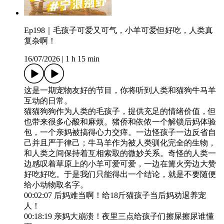
Ep198｜毛孩子可爱又可气，小羊可爱但好吃，人类真
复杂啊！
16/07/2026
|
1 h 15 min
这是一期宠物友好的节目，你将听到人类和猫狗牛马羊
互动的日常。
猫猫狗狗作为人类的毛孩子，提供充足的情绪价值，但
也带来很多心酸和麻烦。猪侨和依侬一个解锁后妈体验
包，一个亲妈被搞得心力交瘁。一边怪孩子一边反省自
己并且严于律己；牛马羊作为被人类驯化完全的生物，
和人类之间保持着互相索取的微妙关系。奇怪的人类一
边感叹着草原上的小羊可爱可爱，一边在篝火旁边大赞
好吃好吃。于是我们只能得出一个结论，就是不要随便
给小动物取名字。
00:02:07 后妈难当啊！给18斤猫孩子当后妈劝退养宠
人！
00:18:19 亲妈大崩溃！夜里三点给孩子们擦屎擦尿谁懂