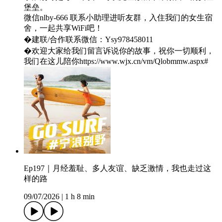
堡垒。
微信nlby-666 联系小助理进听友群，入住我们的女生宿
舍，一起共享WiFi吧！
�建联/合作联系微信：Ysy978458011
�️欢迎大家给我们留言诉说你的故事，祝你一切顺利，
我们在这儿陪你https://www.wjx.cn/vm/Qlobmmw.aspx#
Ep197｜月经羞耻、多人友谊、缺乏激情，我也走过这
样的路
09/07/2026
|
1 h 8 min