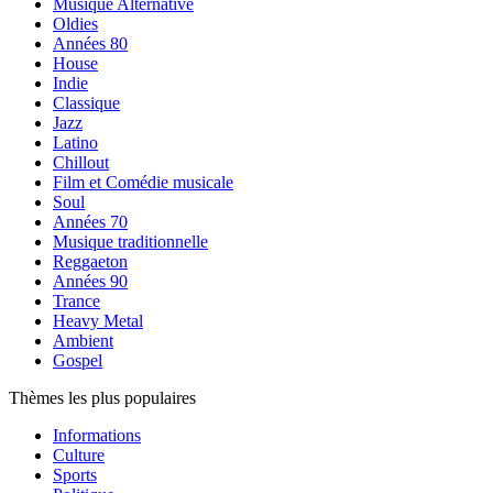
Musique Alternative
Oldies
Années 80
House
Indie
Classique
Jazz
Latino
Chillout
Film et Comédie musicale
Soul
Années 70
Musique traditionnelle
Reggaeton
Années 90
Trance
Heavy Metal
Ambient
Gospel
Thèmes les plus populaires
Informations
Culture
Sports