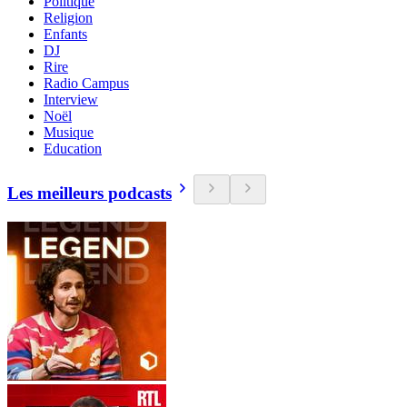
Politique
Religion
Enfants
DJ
Rire
Radio Campus
Interview
Noël
Musique
Education
Les meilleurs podcasts