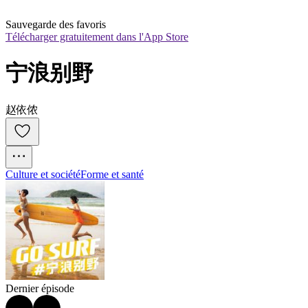
Sauvegarde des favoris
Télécharger gratuitement dans l'App Store
宁浪别野
赵依侬
Culture et société
Forme et santé
Dernier épisode