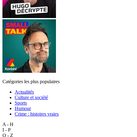
Catégories les plus populaires
Actualités
Culture et société
Sports
Humour
Crime : histoires vraies
A - H
I - P
Q - Z