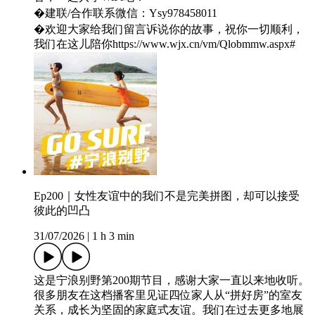
�建联/合作联系微信：Ysy978458011
�️欢迎大家给我们留言诉说你的故事，祝你一切顺利，
我们在这儿陪你https://www.wjx.cn/vm/Qlobmmw.aspx#
Ep200｜女性友谊中的我们不是完美拼图，却可以接受
彼此的凹凸
31/07/2026
|
1 h 3 min
这是宁浪别野第200期节目，感谢大家一直以来地收听。
很多朋友在这档播客里见证四位家人从“拼好房”的室友
关系，成长为坚固的家庭式友谊。我们在过去更多地展