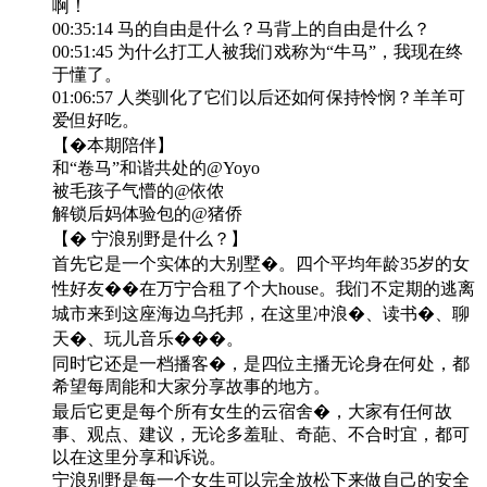
啊！
00:35:14 马的自由是什么？马背上的自由是什么？
00:51:45 为什么打工人被我们戏称为“牛马”，我现在终
于懂了。
01:06:57 人类驯化了它们以后还如何保持怜悯？羊羊可
爱但好吃。
【�️本期陪伴】
和“卷马”和谐共处的@Yoyo
被毛孩子气懵的@依侬
解锁后妈体验包的@猪侨
【� 宁浪别野是什么？】
首先它是一个实体的大别墅�。四个平均年龄35岁的女
性好友��在万宁合租了个大house。我们不定期的逃离
城市来到这座海边乌托邦，在这里冲浪�、读书�、聊
天�、玩儿音乐���。
同时它还是一档播客�️，是四位主播无论身在何处，都
希望每周能和大家分享故事的地方。
最后它更是每个所有女生的云宿舍�，大家有任何故
事、观点、建议，无论多羞耻、奇葩、不合时宜，都可
以在这里分享和诉说。
宁浪别野是每一个女生可以完全放松下来做自己的安全