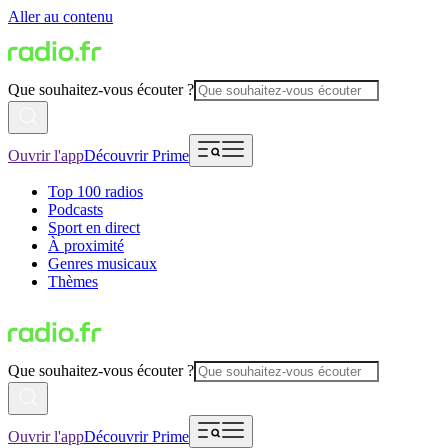
Aller au contenu
Que souhaitez-vous écouter ?
Ouvrir l'app
Découvrir Prime
Top 100 radios
Podcasts
Sport en direct
À proximité
Genres musicaux
Thèmes
Que souhaitez-vous écouter ?
Ouvrir l'app
Découvrir Prime