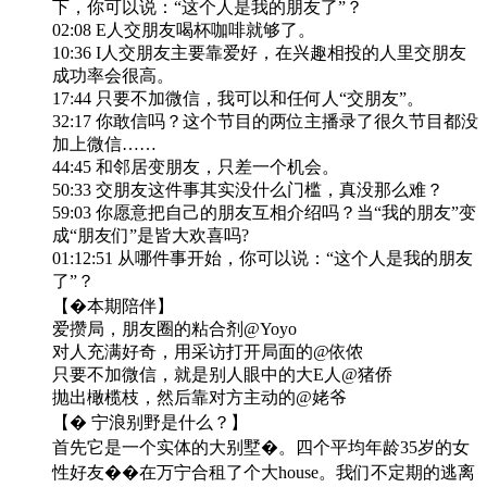
下，你可以说：“这个人是我的朋友了”？
02:08 E人交朋友喝杯咖啡就够了。
10:36 I人交朋友主要靠爱好，在兴趣相投的人里交朋友
成功率会很高。
17:44 只要不加微信，我可以和任何人“交朋友”。
32:17 你敢信吗？这个节目的两位主播录了很久节目都没
加上微信……
44:45 和邻居变朋友，只差一个机会。
50:33 交朋友这件事其实没什么门槛，真没那么难？
59:03 你愿意把自己的朋友互相介绍吗？当“我的朋友”变
成“朋友们”是皆大欢喜吗?
01:12:51 从哪件事开始，你可以说：“这个人是我的朋友
了”？
【�️本期陪伴】
爱攒局，朋友圈的粘合剂@Yoyo
对人充满好奇，用采访打开局面的@依侬
只要不加微信，就是别人眼中的大E人@猪侨
抛出橄榄枝，然后靠对方主动的@姥爷
【� 宁浪别野是什么？】
首先它是一个实体的大别墅�。四个平均年龄35岁的女
性好友��在万宁合租了个大house。我们不定期的逃离