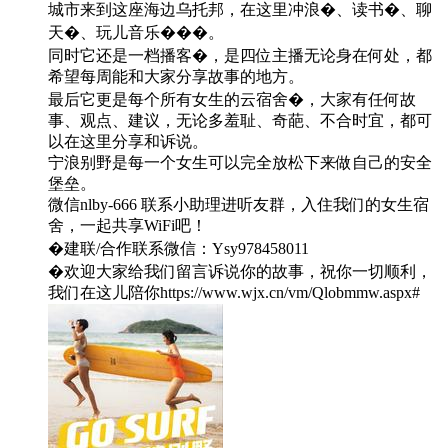
城市来到这座海边乌托邦，在这里冲浪�、读书�、聊
天�、玩儿音乐���。
同时它还是一档播客�️，是四位主播无论身在何处，都
希望每周能和大家分享故事的地方。
最后它更是每个所有女生的云宿舍�，大家有任何故
事、观点、建议，无论多羞耻、奇葩、不合时宜，都可
以在这里分享和诉说。
宁浪别野是每一个女生可以完全放松下来做自己的安全
堡垒。
微信nlby-666 联系小助理进听友群，入住我们的女生宿
舍，一起共享WiFi吧！
�建联/合作联系微信：Ysy978458011
�️欢迎大家给我们留言诉说你的故事，祝你一切顺利，
我们在这儿陪你https://www.wjx.cn/vm/Qlobmmw.aspx#