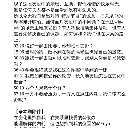
现了这段友谊中的亲密、互助、惺惺相惜的快乐时光。
但是任何关系都不是丝滑到没有毛边儿的。
所以今天我们拿出对待“特别节目”的诚意，把关系中的
摩擦摊开晾晒。如何面对友谊中的不同频？在无法win-
win的场景里谁来妥协？有人积极推动集体活动，也有人
需要先解决自己的课题，如何调和？我们也在探索的路
上。
02:26 说好一起去比赛，你却临时变卦？
15:06 当时的我，做不到在你的高光里扒光自己的迷茫。
30:03 跟我一起去就可以临时变卦，跟别人你倒是兴致勃
勃？
36:43 学会拒绝就是我在这次摩擦中学到的一课。
41:31 我该如何接受你的改变，长久地友谊怎么在变化中
磨合？
50:10 四个人果然十个群？
57:16 一方不敢给压力，一方又在疯狂内耗，我们该怎么
办呢？
【�️本期陪伴】
在变化里找自我，在关系里找爱的@依侬
能理解你的内耗，但也想找到我的位置的@Yoyo