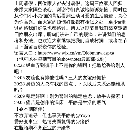
上周请假，四位家人都去过暑假。这周三位家人回归，
来跟大家隔空谈心。谢谢你们真诚地倾诉烦恼，同时也
从你们小小烦恼的背后看到生动可爱的生活痕迹，真心
为你高兴。而大家的烦恼好像都有相似之处，至少ta走
过的路我们好像也都路过。所以这期节目我们隔空邀请
四位朋友出席，听ta们讲讲自己的烦恼，讲讲我们的思
考和办法。也欢迎大家继续把我们当成树洞，或者在节
目下面留言说说你的经验。
留言入口：https://www.wjx.cn/vm/Qlobmmw.aspx#
（也可以在每期节目的shownotes最底部找到）
02:22 经血弄到裤子上不是你的错啊！把尴尬丢给别人
吧！
23:05 友谊也有排他性吗？三人的友谊好拥挤……
39:28 身边的人总有我的雷点，下头以后关系还能维系
吗？
45:09 稳定好啊！别为暂时的稳定焦虑，放手去探索！
59:05 痛苦是创作的温床，平静是生活的底气
【�️本期陪伴】
不放弃追寻，但也享受平静的@Yoyo
爱好变事业，热情失而复得的@猪侨
在瓶颈期不务正业的@姥爷