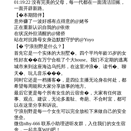
01:19:22 没有完美的父母，每一代都在一面清洁旧账，
一面开辟新路。
【�️本期陪伴】
意外赚了一波好感有点得意的@姥爷
正在重新认识自我的@依侬
在状况外但清醒的@猪侨
站在对抗路母女身边默默守护的@Yoyo
【� 宁浪别野是什么？】
首先它是一个实体的大别墅�。四个平均年龄35岁的女
性好友��在万宁合租了个大house。我们不定期的逃离
城市来到这座海边乌托邦，在这里冲浪�、读书�、聊
天�、玩儿音乐���。
同时它还是一档播客�️，是四位主播无论身在何处，都
希望每周能和大家分享故事的地方。
最后它更是每个所有女生的云宿舍�，大家有任何故
事、观点、建议，无论多羞耻、奇葩、不合时宜，都可
以在这里分享和诉说。
宁浪别野是每一个女生可以完全放松下来做自己的安全
堡垒。
微信nlby-666 联系小助理进听友群，入住我们的女生宿
舍，一起共享WiFi吧！