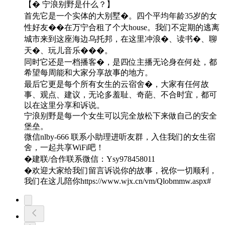
【� 宁浪别野是什么？】
首先它是一个实体的大别墅�。四个平均年龄35岁的女
性好友��在万宁合租了个大house。我们不定期的逃离
城市来到这座海边乌托邦，在这里冲浪�、读书�、聊
天�、玩儿音乐���。
同时它还是一档播客�️，是四位主播无论身在何处，都
希望每周能和大家分享故事的地方。
最后它更是每个所有女生的云宿舍�，大家有任何故
事、观点、建议，无论多羞耻、奇葩、不合时宜，都可
以在这里分享和诉说。
宁浪别野是每一个女生可以完全放松下来做自己的安全
堡垒。
微信nlby-666 联系小助理进听友群，入住我们的女生宿
舍，一起共享WiFi吧！
�建联/合作联系微信：Ysy978458011
�️欢迎大家给我们留言诉说你的故事，祝你一切顺利，
我们在这儿陪你https://www.wjx.cn/vm/Qlobmmw.aspx#