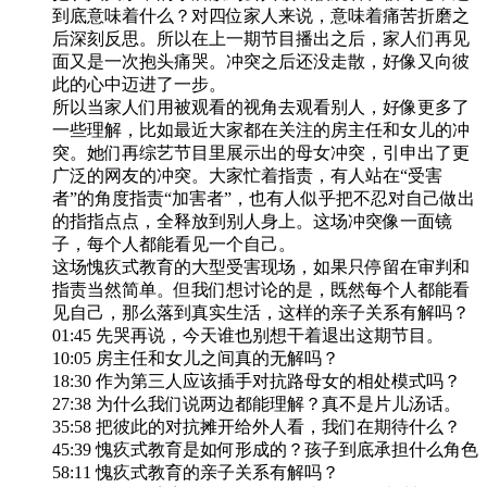
到底意味着什么？对四位家人来说，意味着痛苦折磨之
后深刻反思。所以在上一期节目播出之后，家人们再见
面又是一次抱头痛哭。冲突之后还没走散，好像又向彼
此的心中迈进了一步。
所以当家人们用被观看的视角去观看别人，好像更多了
一些理解，比如最近大家都在关注的房主任和女儿的冲
突。她们再综艺节目里展示出的母女冲突，引申出了更
广泛的网友的冲突。大家忙着指责，有人站在“受害
者”的角度指责“加害者”，也有人似乎把不忍对自己做出
的指指点点，全释放到别人身上。这场冲突像一面镜
子，每个人都能看见一个自己。
这场愧疚式教育的大型受害现场，如果只停留在审判和
指责当然简单。但我们想讨论的是，既然每个人都能看
见自己，那么落到真实生活，这样的亲子关系有解吗？
01:45 先哭再说，今天谁也别想干着退出这期节目。
10:05 房主任和女儿之间真的无解吗？
18:30 作为第三人应该插手对抗路母女的相处模式吗？
27:38 为什么我们说两边都能理解？真不是片儿汤话。
35:58 把彼此的对抗摊开给外人看，我们在期待什么？
45:39 愧疚式教育是如何形成的？孩子到底承担什么角色
58:11 愧疚式教育的亲子关系有解吗？