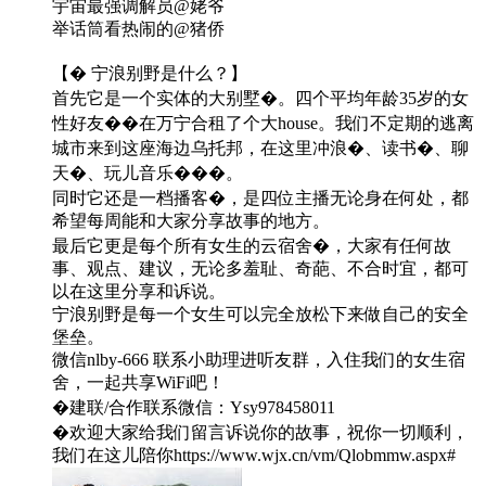
宇宙最强调解员@姥爷
举话筒看热闹的@猪侨
【� 宁浪别野是什么？】
首先它是一个实体的大别墅�。四个平均年龄35岁的女
性好友��在万宁合租了个大house。我们不定期的逃离
城市来到这座海边乌托邦，在这里冲浪�、读书�、聊
天�、玩儿音乐���。
同时它还是一档播客�️，是四位主播无论身在何处，都
希望每周能和大家分享故事的地方。
最后它更是每个所有女生的云宿舍�，大家有任何故
事、观点、建议，无论多羞耻、奇葩、不合时宜，都可
以在这里分享和诉说。
宁浪别野是每一个女生可以完全放松下来做自己的安全
堡垒。
微信nlby-666 联系小助理进听友群，入住我们的女生宿
舍，一起共享WiFi吧！
�建联/合作联系微信：Ysy978458011
�️欢迎大家给我们留言诉说你的故事，祝你一切顺利，
我们在这儿陪你https://www.wjx.cn/vm/Qlobmmw.aspx#