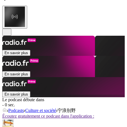
En savoir plus
En savoir plus
En savoir plus
Le podcast débute dans
- 0 sec.
Podcasts
Culture et société
宁浪别野
Écoutez gratuitement ce podcast dans l'application :