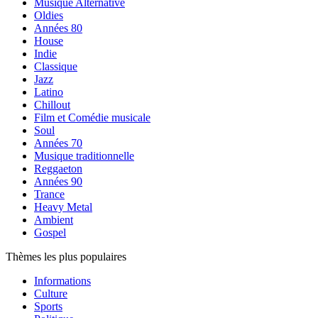
Musique Alternative
Oldies
Années 80
House
Indie
Classique
Jazz
Latino
Chillout
Film et Comédie musicale
Soul
Années 70
Musique traditionnelle
Reggaeton
Années 90
Trance
Heavy Metal
Ambient
Gospel
Thèmes les plus populaires
Informations
Culture
Sports