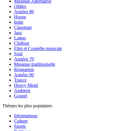
Musique Alternative
Oldies
Années 80
House
Indie
Classique
Jazz
Latino
Chillout
Film et Comédie musicale
Soul
Années 70
Musique traditionnelle
Reggaeton
Années 90
Trance
Heavy Metal
Ambient
Gospel
Thèmes les plus populaires
Informations
Culture
Sports